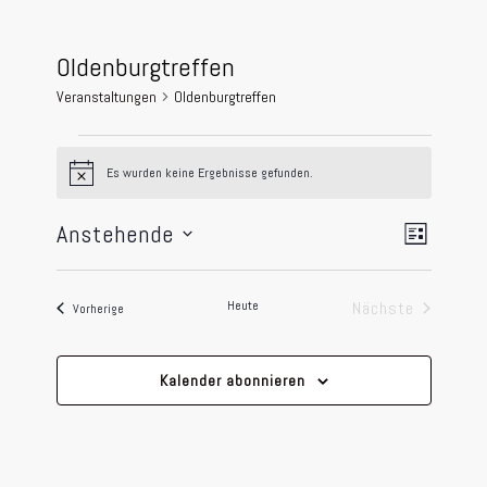
Oldenburgtreffen
Veranstaltungen
Oldenburgtreffen
Veranstaltungen
Es wurden keine Ergebnisse gefunden.
Hinweis
Ansicht
Veransta
Anstehende
Liste
Navigat
Ansichte
Datum
Navigati
wählen.
Heute
Nächste
Veranstaltungen
Vorherige
Veranstaltun
Kalender abonnieren