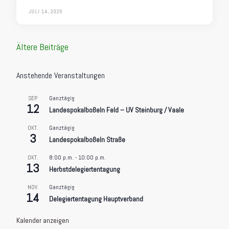
JULI 14, 2025
Beitragsnavigation
Ältere Beiträge
Anstehende Veranstaltungen
Ganztägig
SEP.
12
Landespokalboßeln Feld – UV Steinburg / Vaale
Ganztägig
OKT.
3
Landespokalboßeln Straße
8:00 p.m.
-
10:00 p.m.
OKT.
13
Herbstdelegiertentagung
Ganztägig
NOV.
14
Delegiertentagung Hauptverband
Kalender anzeigen