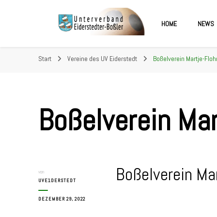
HOME
NEWS
Unterverband Eiderstedter
Start
Vereine des UV Eiderstedt
Boßelverein Martje-Floh
Boßelverein Mar
Boßelverein Mar
von
UVE1DERSTEDT
DEZEMBER 29, 2022