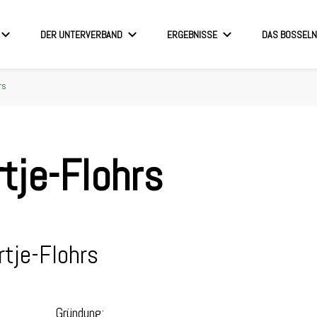
DER UNTERVERBAND
ERGEBNISSE
DAS BOSSELN
 Boßler
rs
tje-Flohrs
tje-Flohrs
Gründung: