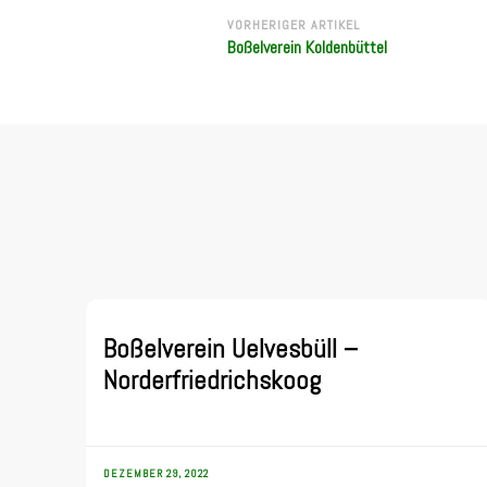
Beitragsnavigation
VORHERIGER ARTIKEL
Boßelverein Koldenbüttel
Boßelverein Uelvesbüll –
Norderfriedrichskoog
DEZEMBER 29, 2022