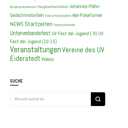
Johannes-Plähn-
Hauptverbandsfest
Bundespräsidenten
Gedächtnisboßeln
Mai-Pokalturnier
Kiek ut Pokalboßeln
Startzeiten
NEWS
Talentschmiede
Unterverbandsfest
UV-Fest der Jugend (-9)
UV-
Fest der Jugend (10-15)
Veranstaltungen
Vereine des UV
Eiderstedt
Videos
SUCHE
Suchst
du
nach
etwas?