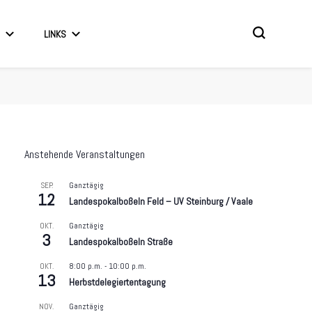
LINKS
Anstehende Veranstaltungen
Ganztägig
SEP.
12
Landespokalboßeln Feld – UV Steinburg / Vaale
Ganztägig
OKT.
3
Landespokalboßeln Straße
8:00 p.m.
-
10:00 p.m.
OKT.
13
Herbstdelegiertentagung
Ganztägig
NOV.