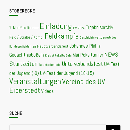
STÖBERECKE
Einladung
Ergebnisarchiv
1. Mai Pokalturnier
EM 2024
Feldkämpfe
Feld / Straße / Kombi
Geschichtswettbewerb des
Johannes-Plähn-
Hauptverbandsfest
Bundespräsidenten
NEWS
Gedächtnisboßeln
Mai-Pokalturnier
Kiek ut Pokalboßeln
Startzeiten
Unterverbandsfest
UV-Fest
Talentschmiede
der Jugend (-9)
UV-Fest der Jugend (10-15)
Veranstaltungen
Vereine des UV
Eiderstedt
Videos
SUCHE
Suchst