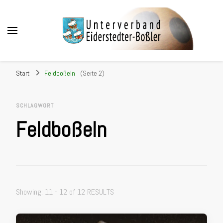
Unterverband Eiderstedter
Boßler
Start
Feldboßeln
(Seite 2)
SCHLAGWORT
Feldboßeln
Showing: 11 - 12 of 12 RESULTS